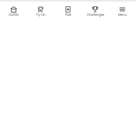
Outfits
Try On
Post
Challenges
Menu
RESOURCES
LEGAL
Home
Terms of Use
About Us
Privacy Policy
Creator Fund
Affiliate Agreement
Blog
Community Guidelines
Help Center
Contact Us
FOLLOW US