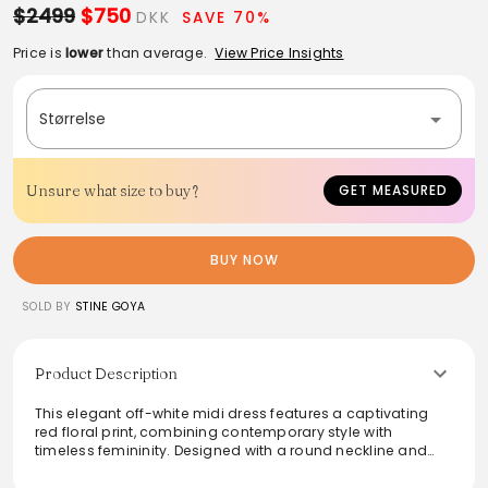
$2499
$750
DKK
SAVE 70%
Price is
lower
than average.
View Price Insights
Størrelse
Unsure what size to buy?
GET MEASURED
BUY NOW
SOLD BY
STINE GOYA
Product Description
This elegant off-white midi dress features a captivating
red floral print, combining contemporary style with
timeless femininity. Designed with a round neckline and
long puffed sleeves, it features elasticated cuffs and a
discreet back zipper for ease. The voluminous silhouette is